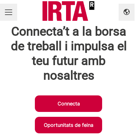
Canv
MENÚ BORSA DE TREBALL
Connecta’t a la borsa
de treball i impulsa el
teu futur amb
nosaltres
Connecta
Oportunitats de feina