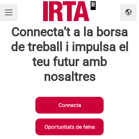
Canv
MENÚ BORSA DE TREBALL
Connecta’t a la borsa
de treball i impulsa el
teu futur amb
nosaltres
Connecta
Oportunitats de feina