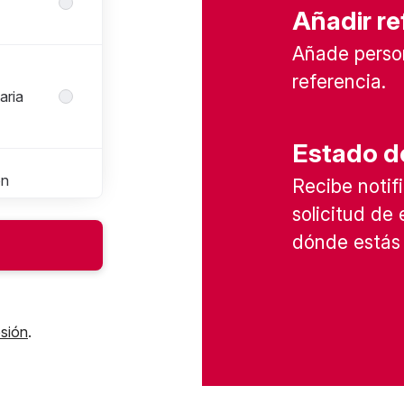
Añadir re
Añade perso
referencia.
aria
Estado de
ón
Recibe noti
solicitud de
dónde estás 
ad y
ón
esión
.
 del
a