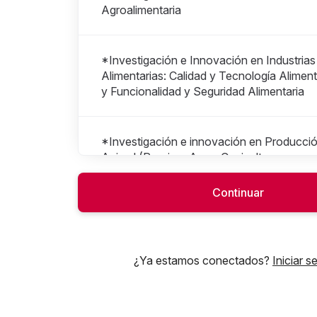
Agroalimentaria
*Investigación e Innovación en Industrias
Alimentarias: Calidad y Tecnología Aliment
y Funcionalidad y Seguridad Alimentaria
*Investigación e innovación en Producci
Animal (Porcino, Aves, Cunicultura,
Producción de Rumiantes y Acuicultura):
Genética y mejora, nutrición animal, sanid
Continuar
bienestar animal.
*Investigación e innovación en Producci
¿Ya estamos conectados?
Iniciar s
Vegetal (Fruticultura, Cultivos extensivos,
Viticultura, Horticultura): Postcosecha,
Sanidad Vegetal, Agronomía, Uso eficiente
agua, Genómica y Biotecnología, y Mejor